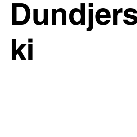
Dundjer
ki