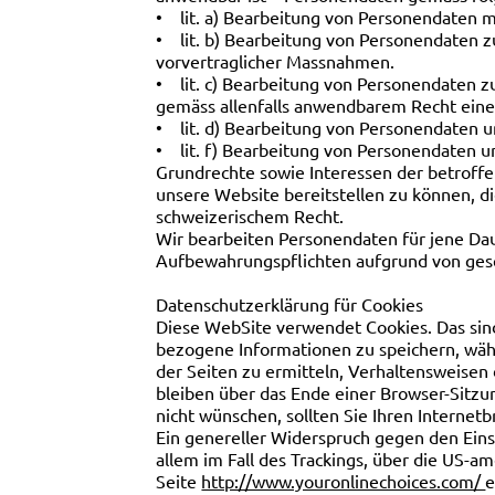
• lit. a) Bearbeitung von Personendaten m
• lit. b) Bearbeitung von Personendaten z
vorvertraglicher Massnahmen.
• lit. c) Bearbeitung von Personendaten zu
gemäss allenfalls anwendbarem Recht eines
• lit. d) Bearbeitung von Personendaten u
• lit. f) Bearbeitung von Personendaten u
Grundrechte sowie Interessen der betroffe
unsere Website bereitstellen zu können, d
schweizerischem Recht.
Wir bearbeiten Personendaten für jene Daue
Aufbewahrungspflichten aufgrund von geset
Datenschutzerklärung für Cookies
Diese WebSite verwendet Cookies. Das sind
bezogene Informationen zu speichern, wäh
der Seiten zu ermitteln, Verhaltensweisen
bleiben über das Ende einer Browser-Sitz
nicht wünschen, sollten Sie Ihren Internet
Ein genereller Widerspruch gegen den Eins
allem im Fall des Trackings, über die US-a
Seite
http://www.youronlinechoices.com/
e