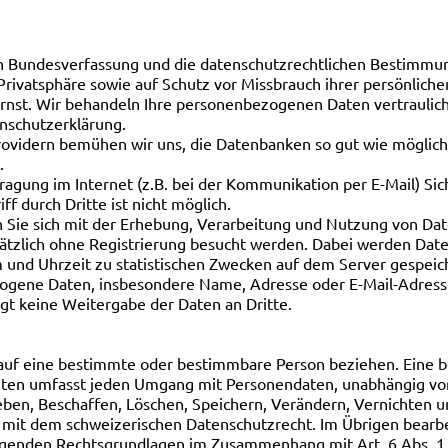
hen Bundesverfassung und die datenschutzrechtlichen Bestimm
 Privatsphäre sowie auf Schutz vor Missbrauch ihrer persönlich
ernst. Wir behandeln Ihre personenbezogenen Daten vertraulic
nschutzerklärung.
ovidern bemühen wir uns, die Datenbanken so gut wie möglich 
.
ragung im Internet (z.B. bei der Kommunikation per E-Mail) Sic
f durch Dritte ist nicht möglich.
n Sie sich mit der Erhebung, Verarbeitung und Nutzung von D
ätzlich ohne Registrierung besucht werden. Dabei werden Date
und Uhrzeit zu statistischen Zwecken auf dem Server gespeich
gene Daten, insbesondere Name, Adresse oder E-Mail-Adresse 
lgt keine Weitergabe der Daten an Dritte.
 auf eine bestimmte oder bestimmbare Person beziehen. Eine be
iten umfasst jeden Umgang mit Personendaten, unabhängig vo
ben, Beschaffen, Löschen, Speichern, Verändern, Vernichten
 mit dem schweizerischen Datenschutzrecht. Im Übrigen bearb
lgenden Rechtsgrundlagen im Zusammenhang mit Art. 6 Abs. 