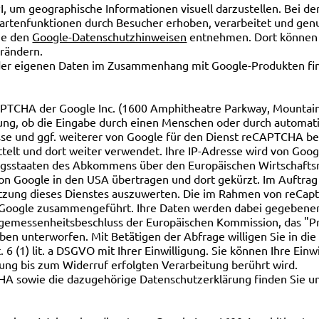
 um geographische Informationen visuell darzustellen. Bei 
artenfunktionen durch Besucher erhoben, verarbeitet und genu
ie den
Google-Datenschutzhinweisen
entnehmen. Dort können S
erändern.
 der eigenen Daten im Zusammenhang mit Google-Produkten fi
PTCHA der Google Inc. (1600 Amphitheatre Parkway, Mountain 
g, ob die Eingabe durch einen Menschen oder durch automatisi
sse und ggf. weiterer von Google für den Dienst reCAPTCHA be
telt und dort weiter verwendet. Ihre IP-Adresse wird von Goog
agsstaaten des Abkommens über den Europäischen Wirtschafts
 von Google in den USA übertragen und dort gekürzt. Im Auftrag
tzung dieses Dienstes auszuwerten. Die im Rahmen von reCapt
 Google zusammengeführt. Ihre Daten werden dabei gegebenenfa
ngemessenheitsbeschluss der Europäischen Kommission, das "P
aben unterworfen. Mit Betätigen der Abfrage willigen Sie in die
 6 (1) lit. a DSGVO mit Ihrer Einwilligung. Sie können Ihre Einw
gung bis zum Widerruf erfolgten Verarbeitung berührt wird.
A sowie die dazugehörige Datenschutzerklärung finden Sie u