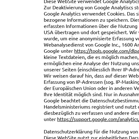
Diese WebSite verwendet Google Analytics
Zur Deaktivierung von Google Analytiscs st
Google Analytics verwendet Cookies. Das s
bezogene Informationen zu speichern. Die
erfassten Informationen über die Nutzung u
USA übertragen und dort gespeichert. Wir 
wurde, um eine anonymisierte Erfassung vo
Webanalysedienst von Google Inc., 1600 Am
Google unter
https://tools.google.com/dl
kleine Textdateien, die es möglich machen
ermöglichen eine Analyse der Nutzung uns
unserer Seiten (einschliesslich Ihrer IP-A
Wir weisen darauf hin, dass auf dieser We
Erfassung von IP-Adressen (sog. IP-Masking
der Europäischen Union oder in anderen 
Ihre Identität möglich sind. Nur in Ausnah
Google beachtet die Datenschutzbestimmu
Handelsministeriums registriert und nutz
diesbezüglich zu verfassen und andere die
unter
https://support.google.com/analyti
Datenschutzerklärung für die Nutzung vo
Diese WebSite nutzt zur einheitlichen Dar