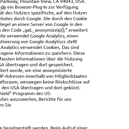
e Parkway, Mountain View, CA 94043, USA.
=de
ein Browser-Plug-In zur Verfügung.
ät des Nutzers spezifische, auf den Nutzer
botes durch Google. Die durch den Cookie
 Regel an einen Server von Google in den
m den Code „gat._anonymizeIp();“ erweitert
ite verwendet Google Analytics, einen
vierung von Google Analytiscs stellt
 Analytics verwendet Cookies. Das sind
zogene Informationen zu speichern. Diese
fassten Informationen über die Nutzung
USA übertragen und dort gespeichert.
itert wurde, um eine anonymisierte
 IP-Adressen innerhalb von Mitgliedstaaten
aftsraum, weswegen keine Rückschlüsse auf
in den USA übertragen und dort gekürzt.
Shield“-Programm des US-
ites auszuwerten, Berichte für uns
en Sie
e bereitgestellt werden. Beim Aufruf einer