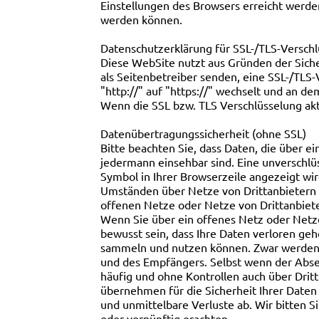
Einstellungen des Browsers erreicht werde
werden können.
Datenschutzerklärung für SSL-/TLS-Versch
Diese WebSite nutzt aus Gründen der Siche
als Seitenbetreiber senden, eine SSL-/TLS-
"http://" auf "https://" wechselt und an de
Wenn die SSL bzw. TLS Verschlüsselung akti
Datenübertragungssicherheit (ohne SSL)
Bitte beachten Sie, dass Daten, die über e
jedermann einsehbar sind. Eine unverschlüs
Symbol in Ihrer Browserzeile angezeigt wi
Umständen über Netze von Drittanbietern ü
offenen Netze oder Netze von Drittanbiete
Wenn Sie über ein offenes Netz oder Netze
bewusst sein, dass Ihre Daten verloren geh
sammeln und nutzen können. Zwar werden in
und des Empfängers. Selbst wenn der Abse
häufig und ohne Kontrollen auch über Dritt
übernehmen für die Sicherheit Ihrer Daten
und unmittelbare Verluste ab. Wir bitten S
oder vernünftig erachten.