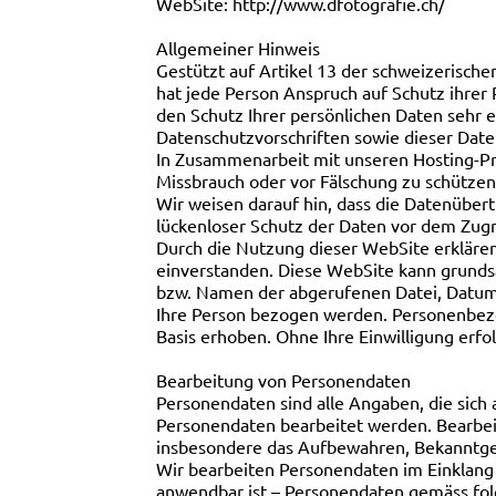
WebSite: http://www.dfotografie.ch/
Allgemeiner Hinweis
Gestützt auf Artikel 13 der schweizerisc
hat jede Person Anspruch auf Schutz ihrer
den Schutz Ihrer persönlichen Daten sehr 
Datenschutzvorschriften sowie dieser Date
In Zusammenarbeit mit unseren Hosting-Pr
Missbrauch oder vor Fälschung zu schützen
Wir weisen darauf hin, dass die Datenübert
lückenloser Schutz der Daten vor dem Zugrif
Durch die Nutzung dieser WebSite erkläre
einverstanden. Diese WebSite kann grunds
bzw. Namen der abgerufenen Datei, Datum 
Ihre Person bezogen werden. Personenbezo
Basis erhoben. Ohne Ihre Einwilligung erfo
Bearbeitung von Personendaten
Personendaten sind alle Angaben, die sich
Personendaten bearbeitet werden. Bearbe
insbesondere das Aufbewahren, Bekanntge
Wir bearbeiten Personendaten im Einklang
anwendbar ist – Personendaten gemäss fo