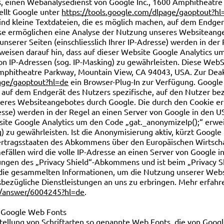
, einen Webanalysedienst von Google Inc., 1600 Amphitheatr
ellt Google unter
https://tools.google.com/dlpage/gaoptout?hl
ind kleine Textdateien, die es möglich machen, auf dem Endger
se ermöglichen eine Analyse der Nutzung unseres Websiteange
nserer Seiten (einschliesslich Ihrer IP-Adresse) werden in der
weisen darauf hin, dass auf dieser Website Google Analytics u
n IP-Adressen (sog. IP-Masking) zu gewährleisten. Diese WebS
phitheatre Parkway, Mountain View, CA 94043, USA. Zur Deakti
page/gaoptout?hl=de
ein Browser-Plug-In zur Verfügung. Google
, auf dem Endgerät des Nutzers spezifische, auf den Nutzer be
eres Websiteangebotes durch Google. Die durch den Cookie er
dresse) werden in der Regel an einen Server von Google in den 
bsite Google Analytics um den Code „gat._anonymizeIp();“ erwe
) zu gewährleisten. Ist die Anonymisierung aktiv, kürzt Google
Vertragsstaaten des Abkommens über den Europäischen Wirtsch
mefällen wird die volle IP-Adresse an einen Server von Google 
ngen des „Privacy Shield“-Abkommens und ist beim „Privacy 
t die gesammelten Informationen, um die Nutzung unserer Webs
sbezügliche Dienstleistungen an uns zu erbringen. Mehr erfahr
cs/answer/6004245?hl=de
.
n Google Web Fonts
stellung von Schriftarten so genannte Web Fonts, die von Googl