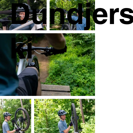
Dundjer
ki