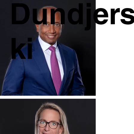
Dundjer
ki